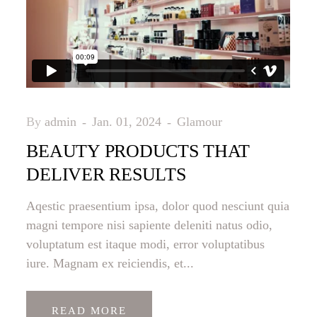
By
admin
Jan. 01, 2024
Glamour
BEAUTY PRODUCTS THAT
DELIVER RESULTS
Aqestic praesentium ipsa, dolor quod nesciunt quia
magni tempore nisi sapiente deleniti natus odio,
voluptatum est itaque modi, error voluptatibus
iure. Magnam ex reiciendis, et...
READ MORE