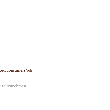
a.eu/consumers/odr
.
le teilzunehmen.